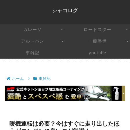
シャコログ
ガレージ
ロードスター
アルトバン
一般整備
車雑記
youtube
ホーム
車雑記
暖機運転は必要？今はすぐに走り出したほ