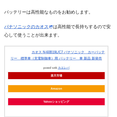
バッテリーは高性能なものをお勧めします。
パナソニックのカオス
は高性能で長持ちするので安
心して使うことが出来ます。
カオス N-60B19L/C7 パナソニック カーバッテ
リー 標準車（充電制御車）用 バッテリー 車 新品 新発売
posted with
カエレバ
楽天市場
Amazon
Yahooショッピング