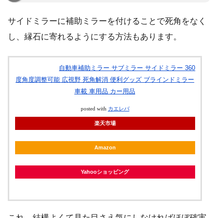
サイドミラーに補助ミラーを付けることで死角をなく
し、縁石に寄れるようにする方法もあります。
自動車補助ミラー サブミラー サイドミラー 360
度角度調整可能 広視野 死角解消 便利グッズ ブラインドミラー
車載 車用品 カー用品
posted with
カエレバ
楽天市場
Amazon
Yahooショッピング
これ、結構よくて見た目さえ気にしなければほぼ確実