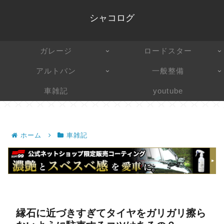
シャコログ
ガレージ
ロードスター
アルトバン
一般整備
車雑記
youtube
ホーム
車雑記
縁石に近づきすぎてタイヤをガリガリ擦ら