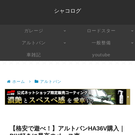
シャコログ
ガレージ
ロードスター
アルトバン
一般整備
車雑記
youtube
ホーム
アルトバン
【格安で遊べ！】アルトバンHA36V購入｜