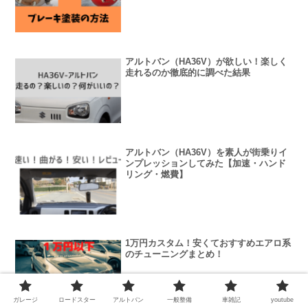
アルトバン（HA36V）が欲しい！楽しく
走れるのか徹底的に調べた結果
アルトバン（HA36V）を素人が街乗りイ
ンプレッションしてみた【加速・ハンド
リング・燃費】
1万円カスタム！安くておすすめエアロ系
のチューニングまとめ！
ガレージ
ロードスター
アルトバン
一般整備
車雑記
youtube