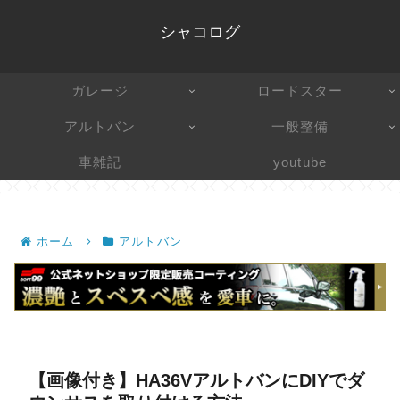
シャコログ
ガレージ
ロードスター
アルトバン
一般整備
車雑記
youtube
ホーム
アルトバン
【画像付き】HA36VアルトバンにDIYでダ