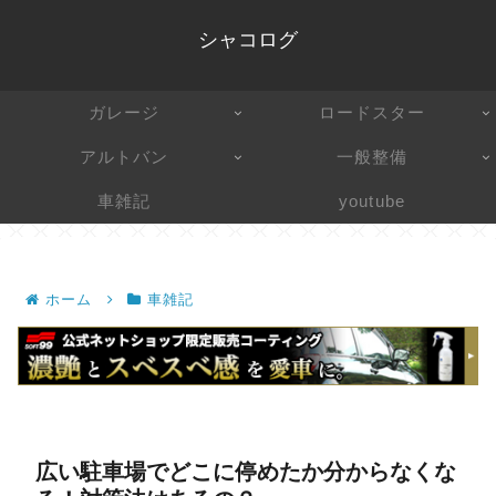
シャコログ
ガレージ
ロードスター
アルトバン
一般整備
車雑記
youtube
ホーム
車雑記
広い駐車場でどこに停めたか分からなくな