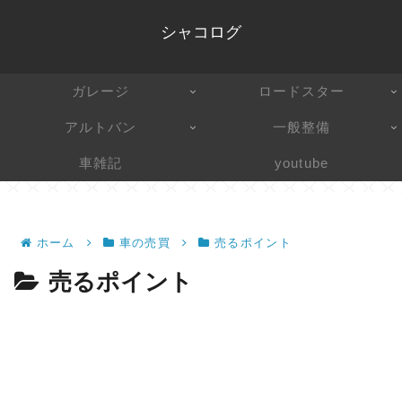
シャコログ
ガレージ
ロードスター
アルトバン
一般整備
車雑記
youtube
ホーム
車の売買
売るポイント
売るポイント