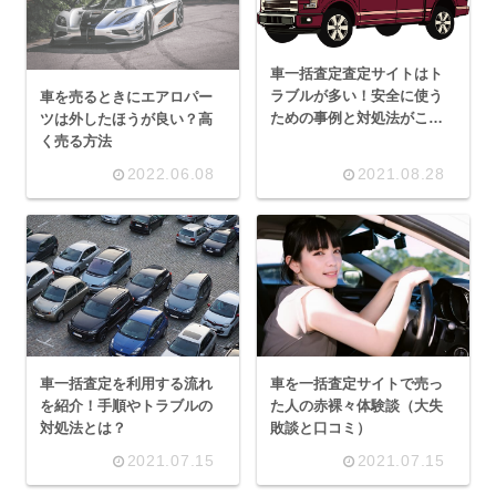
車一括査定査定サイトはト
ラブルが多い！安全に使う
車を売るときにエアロパー
ための事例と対処法がこち
ツは外したほうが良い？高
ら！
く売る方法
2022.06.08
2021.08.28
車一括査定を利用する流れ
車を一括査定サイトで売っ
を紹介！手順やトラブルの
た人の赤裸々体験談（大失
対処法とは？
敗談と口コミ）
2021.07.15
2021.07.15